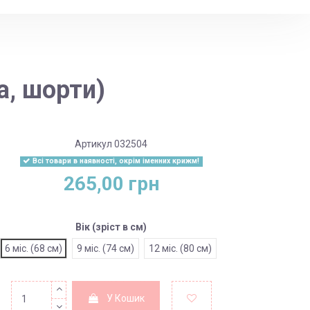
а, шорти)
Артикул
032504
Всі товари в наявності, окрім іменних крижм!
265,00 грн
Вік (зріст в см)
6 міс. (68 см)
9 міс. (74 см)
12 міс. (80 см)
У Кошик