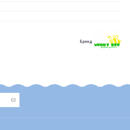
Бренд
також підлягає поверненню або його вартість буде
ься на післяплату та адресну доставку)
овчиною, флісові та/або хутряні чохли у візок/автокрісло тощо);