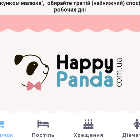
акунком малюка",
обирайте третій (найнижчий) спос
робочих дні
зочок
Постіль
Хрещення
Дівча