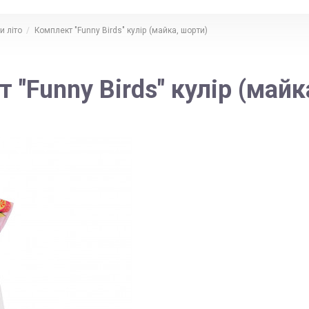
и літо
Комплект "Funny Birds" кулір (майка, шорти)
 "Funny Birds" кулір (майк