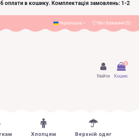
іб оплати в кошику. Комплектація замовлень: 1-2
Українська
Мої бажання (
0
)
0
Увійти
Кошик:
ткам
Хлопцям
Верхній одяг