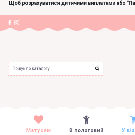
Щоб розрахуватися дитячими виплатами або "П
Матусям
В пологовий
У ві