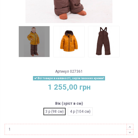
Артикул
027361
Всі товари в наявності, окрім іменних крижм!
1 255,00 грн
Вік (зріст в см)
3 р (98 см)
4 р (104 см)