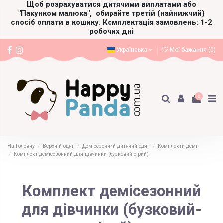
Щоб розрахуватися дитячими виплатами або
"Пакунком малюка",
обирайте третій (найнижчий)
спосіб оплати в кошику. Комплектація замовлень: 1-2
робочих дні
Українська
Мої бажання (
0
)
0
На Головну
Верхній одяг
Демісезонний дитячий одяг
Комплекти демі
Комплект демісезонний для дівчинки (бузковий-сірий)
Комплект демісезонний
для дівчинки (бузковий-