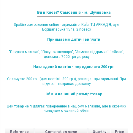
Ви в Києві? Самовивіз - м. Шулявська
Зробіть замовлення online - отримайте: КиЇв, ТЦ АРКАДІЯ, вул.
Борщагівська 154а, 2 поверх
Приймаємо дитячі виплати
"Пакунок малюка", "Пакунок школяра", "Зимова підтримка", "єЯсла",
допомога 7000 грн до року
Накладений платіж - передоплата 200 грн
Сплачуєте 200 грн (для постілі - 300 грн), різницю - при отриманні. При
відмові - покриває доставку
Обмін на інший розмір/товар
Цей товар не підлягає поверненню в нашому магазині, але в окремих
випадках можливий обмін
Reference
Combination name
Quantity
Price