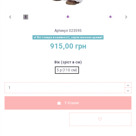
Артикул
023595
Всі товари в наявності, окрім іменних крижм!
915,00 грн
Вік (зріст в см)
5 р (110 см)
У Кошик