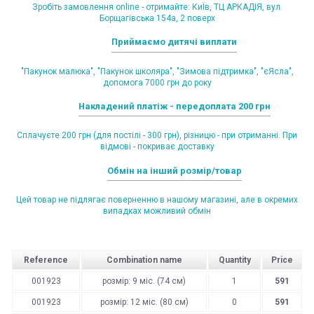
Зробіть замовлення online - отримайте: КиЇв, ТЦ АРКАДІЯ, вул.
Борщагівська 154а, 2 поверх
Приймаємо дитячі виплати
"Пакунок малюка", "Пакунок школяра", "Зимова підтримка", "єЯсла",
допомога 7000 грн до року
Накладений платіж - передоплата 200 грн
Сплачуєте 200 грн (для постілі - 300 грн), різницю - при отриманні. При
відмові - покриває доставку
Обмін на інший розмір/товар
Цей товар не підлягає поверненню в нашому магазині, але в окремих
випадках можливий обмін
Reference
Combination name
Quantity
Price
001923
розмір: 9 міс. (74 см)
1
591
001923
розмір: 12 міс. (80 см)
0
591