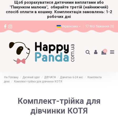
Щоб розрахуватися дитячими виплатами або
"Пакунком малюка",
обирайте третій (найнижчий)
спосіб оплати в кошику. Комплектація замовлень: 1-2
робочих дні
Українська
Мої бажання (
0
)
0
На Головну
Дитячий одяг
ДІВЧАТА
Дівчатка 6-24 міс
Комплекти
демі
Комплект-трійка для дівчинки КОТЯ
Комплект-трійка для
дівчинки КОТЯ