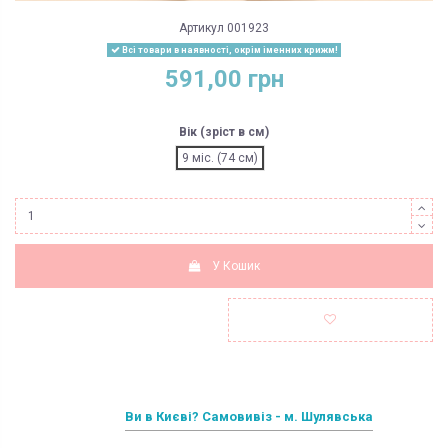
Артикул
001923
Всі товари в наявності, окрім іменних крижм!
591,00 грн
Вік (зріст в см)
9 міс. (74 см)
У Кошик
Ви в Києві? Самовивіз - м. Шулявська