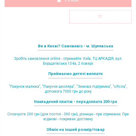
У Кошик
Ви в Києві? Самовивіз - м. Шулявська
Зробіть замовлення online - отримайте: КиЇв, ТЦ АРКАДІЯ, вул.
Борщагівська 154а, 2 поверх
Приймаємо дитячі виплати
"Пакунок малюка", "Пакунок школяра", "Зимова підтримка", "єЯсла",
допомога 7000 грн до року
Накладений платіж - передоплата 200 грн
Сплачуєте 200 грн (для постілі - 300 грн), різницю - при отриманні. При
відмові - покриває доставку
Обмін на інший розмір/товар