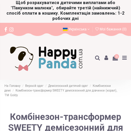
Щоб розрахуватися дитячими виплатами або
"Пакунком малюка",
обирайте третій (найнижчий)
спосіб оплати в кошику. Комплектація замовлень: 1-2
робочих дні
Українська
Мої бажання (
0
)
0
На Головну
Верхній одяг
Демісезонний дитячий одяг
Комбінезони
демі
Комбінезон-трансформер SWEETY демісезонний для дівчинки (корал),
ТМ Goldy
Комбінезон-трансформер
SWEETY демісезонний для