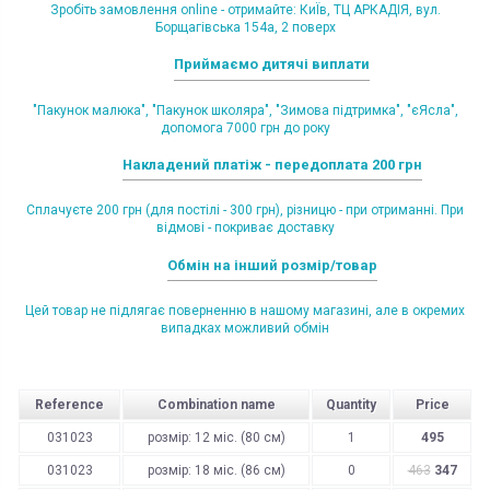
Зробіть замовлення online - отримайте: КиЇв, ТЦ АРКАДІЯ, вул.
Борщагівська 154а, 2 поверх
Приймаємо дитячі виплати
"Пакунок малюка", "Пакунок школяра", "Зимова підтримка", "єЯсла",
допомога 7000 грн до року
Накладений платіж - передоплата 200 грн
Сплачуєте 200 грн (для постілі - 300 грн), різницю - при отриманні. При
відмові - покриває доставку
Обмін на інший розмір/товар
Цей товар не підлягає поверненню в нашому магазині, але в окремих
випадках можливий обмін
Reference
Combination name
Quantity
Price
031023
розмір: 12 міс. (80 см)
1
495
031023
розмір: 18 міс. (86 см)
0
463
347