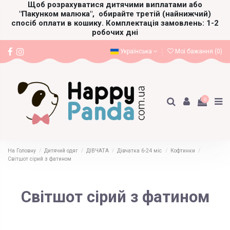
Щоб розрахуватися дитячими виплатами або
"Пакунком малюка",
обирайте третій (найнижчий)
спосіб оплати в кошику. Комплектація замовлень: 1-2
робочих дні
Українська
Мої бажання (
0
)
0
На Головну
Дитячий одяг
ДІВЧАТА
Дівчатка 6-24 міс
Кофтинки
Світшот сірий з фатином
Світшот сірий з фатином