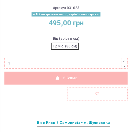
Артикул
031023
Всі товари в наявності, окрім іменних крижм!
495,00 грн
Вік (зріст в см)
12 міс. (80 см)
У Кошик
Ви в Києві? Самовивіз - м. Шулявська