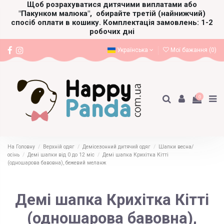
Щоб розрахуватися дитячими виплатами або
"Пакунком малюка",
обирайте третій (найнижчий)
спосіб оплати в кошику. Комплектація замовлень: 1-2
робочих дні
Українська
Мої бажання (
0
)
0
На Головну
Верхній одяг
Демісезонний дитячий одяг
Шапки весна/
осінь
Демі шапки від 0 до 12 міс
Демі шапка Крихітка Кітті
(одношарова бавовна), бежевий меланж
Демі шапка Крихітка Кітті
(одношарова бавовна),