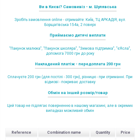
Ви в Києві? Самовивіз - м. Шулявська
Зробіть замовлення online - отримайте: КиЇв, ТЦ АРКАДІЯ, вул.
Борщагівська 154а, 2 поверх
Приймаємо дитячі виплати
"Пакунок малюка", "Пакунок школяра", "Зимова підтримка", "єЯсла",
допомога 7000 грн до року
Накладений платіж - передоплата 200 грн
Сплачуєте 200 грн (для постілі - 300 грн), різницю - при отриманні. При
відмові - покриває доставку
Обмін на інший розмір/товар
Цей товар не підлягає поверненню в нашому магазині, але в окремих
випадках можливий обмін
Reference
Combination name
Quantity
Price