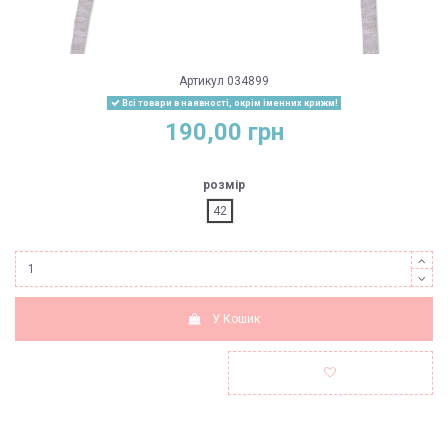
Артикул
034899
Всі товари в наявності, окрім іменних крижм!
190,00 грн
розмір
42
У Кошик