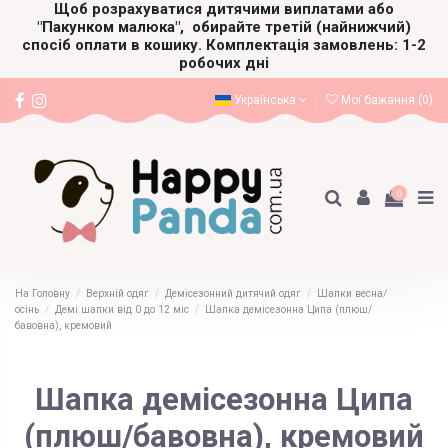
Щоб розрахуватися дитячими виплатами або
"Пакунком малюка",
обирайте третій (найнижчий)
спосіб оплати в кошику. Комплектація замовлень: 1-2
робочих дні
Українська
Мої бажання (
0
)
0
На Головну
Верхній одяг
Демісезонний дитячий одяг
Шапки весна/
осінь
Демі шапки від 0 до 12 міс
Шапка демісезонна Ципа (плюш/
бавовна), кремовий
Шапка демісезонна Ципа
(плюш/бавовна), кремовий