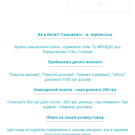
Ви в Києві? Самовивіз - м. Шулявська
Зробіть замовлення online - отримайте: КиЇв, ТЦ АРКАДІЯ, вул.
Борщагівська 154а, 2 поверх
Приймаємо дитячі виплати
"Пакунок малюка", "Пакунок школяра", "Зимова підтримка", "єЯсла",
допомога 7000 грн до року
Накладений платіж - передоплата 200 грн
Сплачуєте 200 грн (для постілі - 300 грн), різницю - при отриманні. При
відмові - покриває доставку
Обмін на інший розмір/товар
Цей товар не підлягає поверненню в нашому магазині, але в окремих
випадках можливий обмін