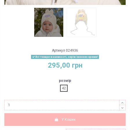
Артикул
024936
Всі товари в наявності, окрім іменних крижм!
295,00 грн
розмір
42
У Кошик