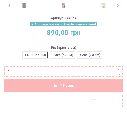
Артикул
044274
Всі товари в наявності, окрім іменних крижм!
890,00 грн
Вік (зріст в см)
1 міс. (56 см)
3 міс. (62 см)
9 міс. (74 см)
У Кошик