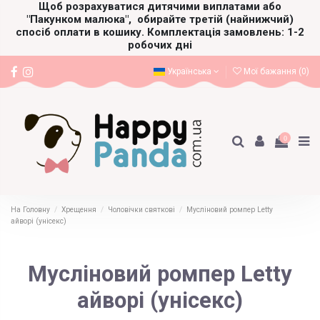
Щоб розрахуватися дитячими виплатами або
"Пакунком малюка",
обирайте третій (найнижчий)
спосіб оплати в кошику. Комплектація замовлень: 1-2
робочих дні
Українська
Мої бажання (
0
)
0
На Головну
Хрещення
Чоловічки святкові
Мусліновий ромпер Letty
айворі (унісекс)
Мусліновий ромпер Letty
айворі (унісекс)