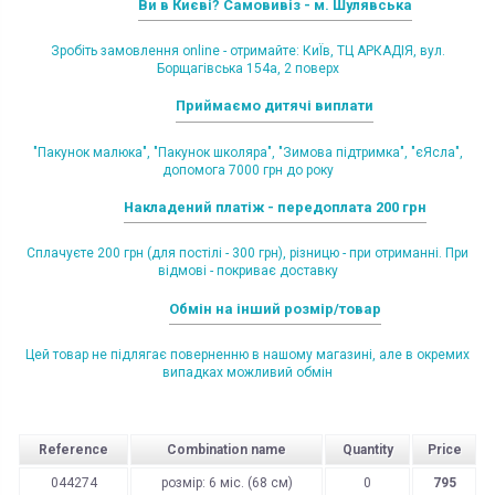
Ви в Києві? Самовивіз - м. Шулявська
Зробіть замовлення online - отримайте: КиЇв, ТЦ АРКАДІЯ, вул.
Борщагівська 154а, 2 поверх
Приймаємо дитячі виплати
"Пакунок малюка", "Пакунок школяра", "Зимова підтримка", "єЯсла",
допомога 7000 грн до року
Накладений платіж - передоплата 200 грн
Сплачуєте 200 грн (для постілі - 300 грн), різницю - при отриманні. При
відмові - покриває доставку
Обмін на інший розмір/товар
Цей товар не підлягає поверненню в нашому магазині, але в окремих
випадках можливий обмін
Reference
Combination name
Quantity
Price
044274
розмір: 6 міс. (68 см)
0
795