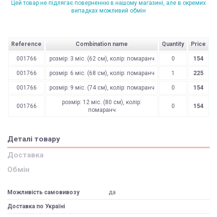
Цей товар не підлягає поверненню в нашому магазині, але в окремих
випадках можливий обмін
Reference
Combination name
Quantity
Price
001766
розмір: 3 міс. (62 см), колір: помаранч
0
154
001766
розмір: 6 міс. (68 см), колір: помаранч
1
225
001766
розмір: 9 міс. (74 см), колір: помаранч
0
154
розмір: 12 міс. (80 см), колір:
001766
0
154
помаранч
Деталі товару
Доставка
Обмін
Можливість самовивозу
да
Доставка по Україні