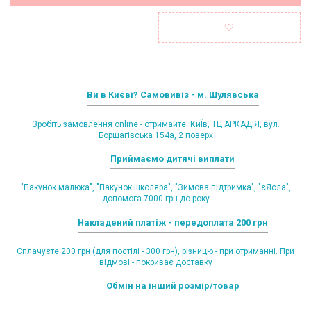
Ви в Києві? Самовивіз - м. Шулявська
Зробіть замовлення online - отримайте: КиЇв, ТЦ АРКАДІЯ, вул.
Борщагівська 154а, 2 поверх
Приймаємо дитячі виплати
"Пакунок малюка", "Пакунок школяра", "Зимова підтримка", "єЯсла",
допомога 7000 грн до року
Накладений платіж - передоплата 200 грн
Сплачуєте 200 грн (для постілі - 300 грн), різницю - при отриманні. При
відмові - покриває доставку
Обмін на інший розмір/товар