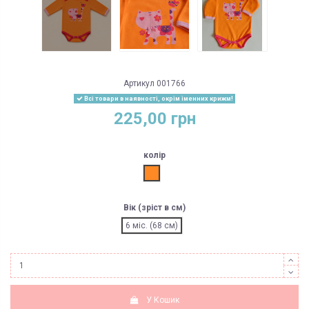
Артикул
001766
Всі товари в наявності, окрім іменних крижм!
225,00 грн
колір
помаранч
Вік (зріст в см)
6 міс. (68 см)
У Кошик