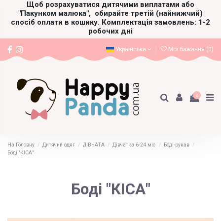
Щоб розрахуватися дитячими виплатами або
"Пакунком малюка",
обирайте третій (найнижчий)
спосіб оплати в кошику. Комплектація замовлень: 1-2
робочих дні
Українська
Мої бажання (
0
)
0
На Головну
Дитячий одяг
ДІВЧАТА
Дівчатка 6-24 міс
Боді-рукав
Боді "КІСА"
Боді "КІСА"