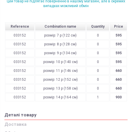
Цей товар не підлягає поверненню в нашому магазині, але в окремих
випадках можливий обмін
Reference
Combination name
Quantity
Price
033152
розмір: 7 р (122 см)
0
595
033152
розмір: 8 р (128 см)
0
595
033152
розмір: 9 р (134 см)
0
595
033152
розмір: 10 р (140 см)
0
595
033152
розмір: 11 р (146 см)
0
660
033152
розмір: 12 р (152 см)
0
660
033152
розмір: 13 р (158 см)
0
660
033152
розмір: 14 р (164 см)
1
900
Деталі товару
Доставка