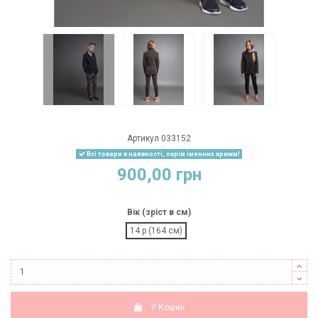
Артикул
033152
Всі товари в наявності, окрім іменних крижм!
900,00 грн
Вік (зріст в см)
14 р (164 см)
У Кошик