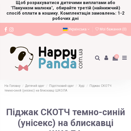
Щоб розрахуватися дитячими виплатами або
"Пакунком малюка",
обирайте третій (найнижчий)
спосіб оплати в кошику. Комплектація замовлень: 1-2
робочих дні
Українська
Мої бажання (
0
)
0
На Головну
Дитячий одяг
Підлітковий одяг
Худі
Піджак СКОТЧ
темно-синій (унісекс) на блискавці ШКОЛА
Піджак СКОТЧ темно-синій
(унісекс) на блискавці