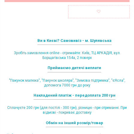
Ви в Києві? Самовивіз - м. Шулявська
Зробіть замовлення online - отримайте: КиЇв, ТЦ АРКАДІЯ, вул.
Борщагівська 154а, 2 поверх
Приймаємо дитячі виплати
"Пакунок малюка", "Пакунок школяра", "Зимова підтримка", "єЯсла",
допомога 7000 грн до року
Накладений платіж - передоплата 200 грн
Сплачуєте 200 грн (для постілі - 300 грн), різницю - при отриманні. При
відмові - покриває доставку
Обмін на інший розмір/товар