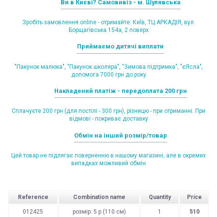
Ви в Києві? Самовивіз - м. Шулявська
Зробіть замовлення online - отримайте: КиЇв, ТЦ АРКАДІЯ, вул.
Борщагівська 154а, 2 поверх
Приймаємо дитячі виплати
"Пакунок малюка", "Пакунок школяра", "Зимова підтримка", "єЯсла",
допомога 7000 грн до року
Накладений платіж - передоплата 200 грн
Сплачуєте 200 грн (для постілі - 300 грн), різницю - при отриманні. При
відмові - покриває доставку
Обмін на інший розмір/товар
Цей товар не підлягає поверненню в нашому магазині, але в окремих
випадках можливий обмін
Reference
Combination name
Quantity
Price
012425
розмір: 5 р (110 см)
1
510