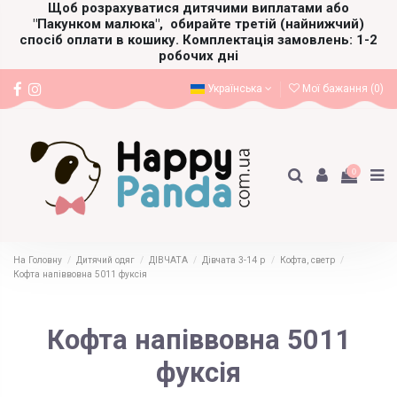
Щоб розрахуватися дитячими виплатами або
"Пакунком малюка",
обирайте третій (найнижчий)
спосіб оплати в кошику. Комплектація замовлень: 1-2
робочих дні
Українська
Мої бажання (
0
)
0
На Головну
Дитячий одяг
ДІВЧАТА
Дівчата 3-14 р
Кофта, светр
Кофта напіввовна 5011 фуксія
Кофта напіввовна 5011
фуксія