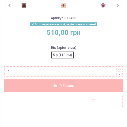
Артикул
012425
Всі товари в наявності, окрім іменних крижм!
510,00 грн
Вік (зріст в см)
5 р (110 см)
У Кошик